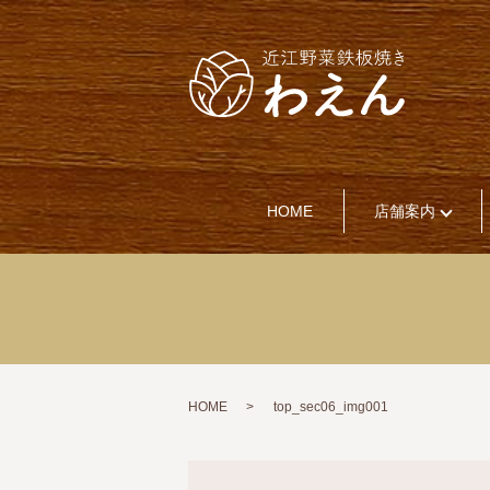
HOME
店舗案内
HOME
top_sec06_img001