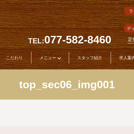
ラ
デ
077-582-8460
TEL:
定
こだわり
メニュー
スタッフ紹介
求人案
top_sec06_img001