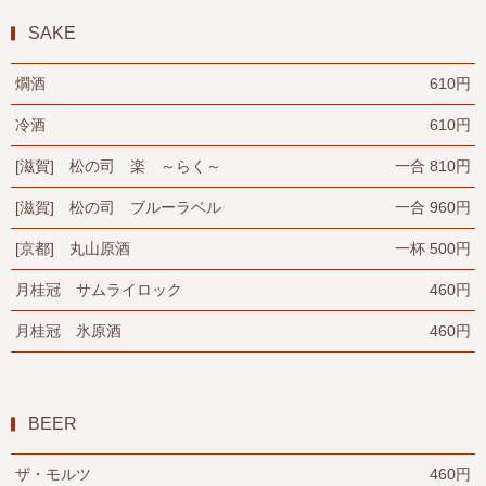
SAKE
燗酒
610円
冷酒
610円
[滋賀] 松の司 楽 ～らく～
一合 810円
[滋賀] 松の司 ブルーラベル
一合 960円
[京都] 丸山原酒
一杯 500円
月桂冠 サムライロック
460円
月桂冠 氷原酒
460円
BEER
ザ・モルツ
460円