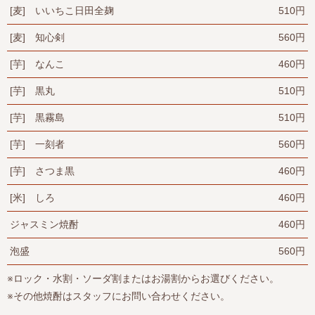
[麦] いいちこ日田全麹
510円
[麦] 知心剣
560円
[芋] なんこ
460円
[芋] 黒丸
510円
[芋] 黒霧島
510円
[芋] 一刻者
560円
[芋] さつま黒
460円
[米] しろ
460円
ジャスミン焼酎
460円
泡盛
560円
※ロック・水割・ソーダ割またはお湯割からお選びください。
※その他焼酎はスタッフにお問い合わせください。