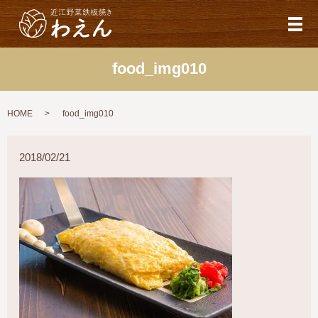
メ
food_img010
HOME
food_img010
2018/02/21