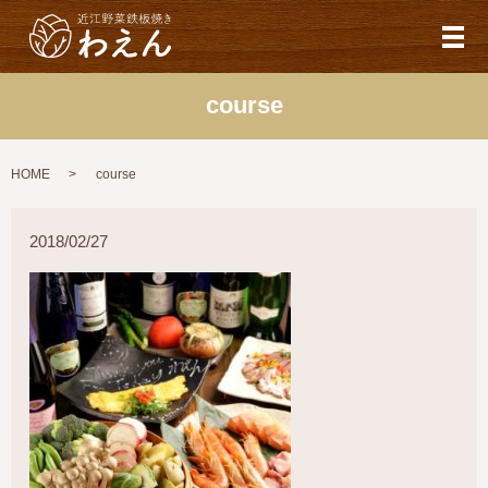
メ
course
HOME
course
2018/02/27