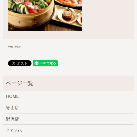
course
HOME
守山店
野洲店
こだわり