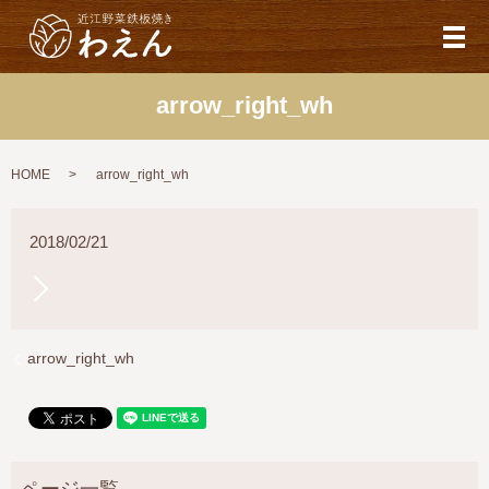
メ
arrow_right_wh
HOME
arrow_right_wh
2018/02/21
arrow_right_wh